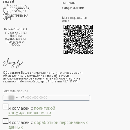
заказа!
КОНТАКТЫ
г. Владивосток,
ул. Бородинская,
СКИДКИ И АКЦИИ
д. 20, 5 этаж, 11
каб.
ПОСМОТРЕТЬ НА
Мы в социальных
КАРТЕ
сетях
8-924-232-19-83
С 7:00 до 22:30
Доставка
осуществляется
при заказе от
4000р
Обращаем Ваше внимание на то, что информация
об изделиях, размещённая на сайте носит
исключительно ознакомительный характер и не
является публичной офертой (статья 437 ГК РФ),
Заказать звонок
+7
Я согласен с
политикой
конфиденциальности
Я согласен с
обработкой персональных
данных