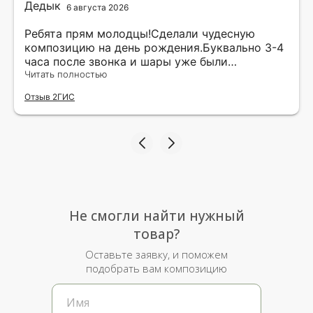
6 августа 2026
Ребята прям молодцы!Сделали чудесную
композицию на день рождения.Буквально 3-4
часа после звонка и шары уже были
доставлены мне по адресу.Качество
Читать полностью
исполнения и упаковки на 5.Жена была очень
Отзыв 2ГИС
рада.
Не смогли найти нужный
товар?
Оставьте заявку, и поможем
подобрать вам композицию