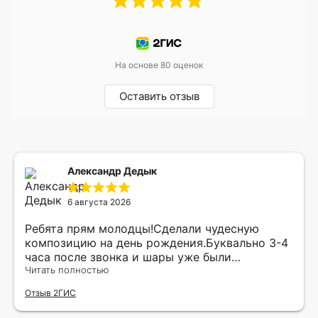
На основе 80 оценок
Оставить отзыв
Александр Дедык
6 августа 2026
Ребята прям молодцы!Сделали чудесную
композицию на день рождения.Буквально 3-4
часа после звонка и шары уже были
доставлены мне по адресу.Качество
Читать полностью
исполнения и упаковки на 5.Жена была очень
Отзыв 2ГИС
рада.