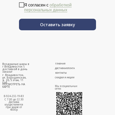
Я согласен с
обработкой
персональных данных
Оставить заявку
Воздушные шары в
ГЛАВНАЯ
г.Владивосток с
ДОСТАВКА/ОПЛАТА
доставкой в день
заказа!
КОНТАКТЫ
г. Владивосток,
ул. Бородинская,
СКИДКИ И АКЦИИ
д. 20, 5 этаж, 11
каб.
ПОСМОТРЕТЬ НА
Мы в социальных
КАРТЕ
сетях
8-924-232-19-83
С 7:00 до 22:30
Доставка
осуществляется
при заказе от
4000р