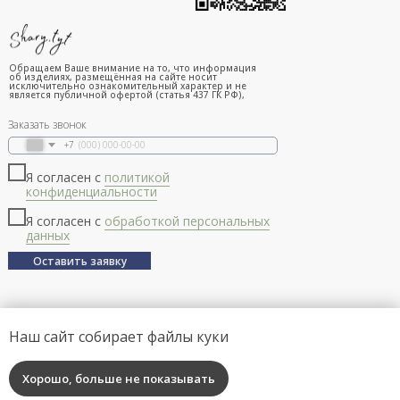
Обращаем Ваше внимание на то, что информация
об изделиях, размещённая на сайте носит
исключительно ознакомительный характер и не
является публичной офертой (статья 437 ГК РФ),
Заказать звонок
+7
Я согласен с
политикой
конфиденциальности
Я согласен с
обработкой персональных
данных
Оставить заявку
Наш сайт собирает файлы куки
Хорошо, больше не показывать
Tilda
Made on