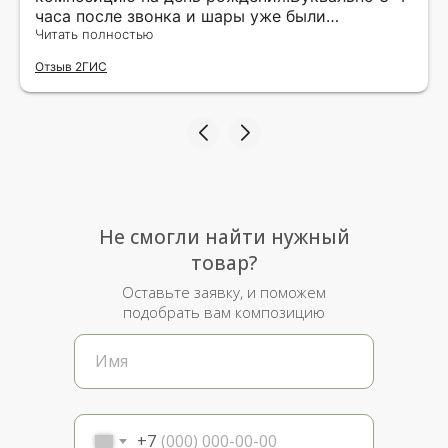
часа после звонка и шары уже были
доставлены мне по адресу.Качество
Читать полностью
исполнения и упаковки на 5.Жена была очень
Отзыв 2ГИС
рада.
Не смогли найти нужный
товар?
Оставьте заявку, и поможем
подобрать вам композицию
+7