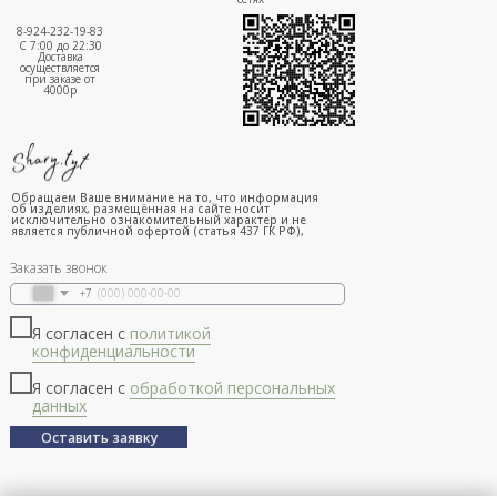
8-924-232-19-83
С 7:00 до 22:30
Доставка
осуществляется
при заказе от
4000р
Обращаем Ваше внимание на то, что информация
об изделиях, размещённая на сайте носит
исключительно ознакомительный характер и не
является публичной офертой (статья 437 ГК РФ),
Заказать звонок
+7
Я согласен с
политикой
конфиденциальности
Я согласен с
обработкой персональных
данных
Оставить заявку