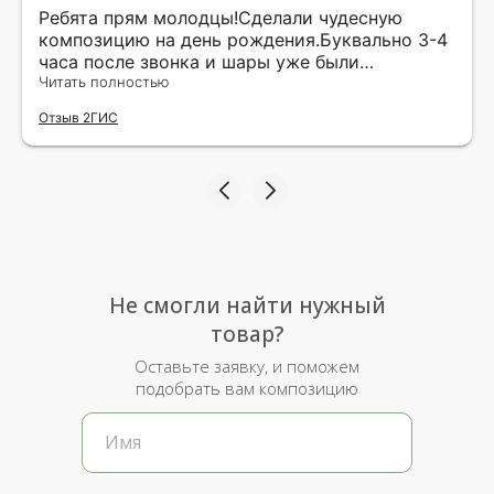
Ребята прям молодцы!Сделали чудесную
композицию на день рождения.Буквально 3-4
часа после звонка и шары уже были
доставлены мне по адресу.Качество
Читать полностью
исполнения и упаковки на 5.Жена была очень
Отзыв 2ГИС
рада.
Не смогли найти нужный
товар?
Оставьте заявку, и поможем
подобрать вам композицию