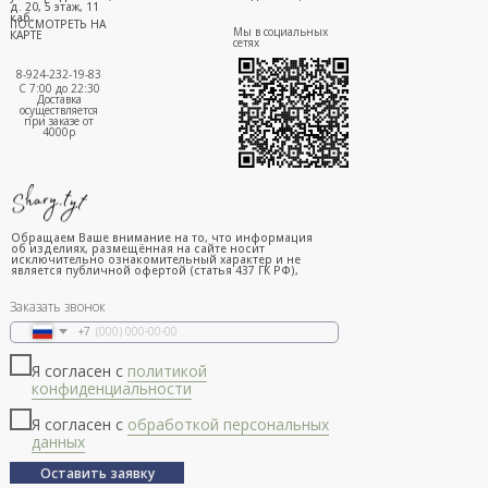
д. 20, 5 этаж, 11
каб.
ПОСМОТРЕТЬ НА
Мы в социальных
КАРТЕ
сетях
8-924-232-19-83
С 7:00 до 22:30
Доставка
осуществляется
при заказе от
4000р
Обращаем Ваше внимание на то, что информация
об изделиях, размещённая на сайте носит
исключительно ознакомительный характер и не
является публичной офертой (статья 437 ГК РФ),
Заказать звонок
+7
Я согласен с
политикой
конфиденциальности
Я согласен с
обработкой персональных
данных
Оставить заявку