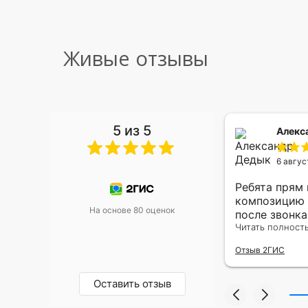
Живые отзывы
5 из 5
 Малышева
Алекс
6 авгус
риками уже два раза, отличная
Ребята прям
, оперативность, всё супер.
композицию 
На основе 80 оценок
после звонк
адресу.Качес
Читать полност
была очень р
Отзыв 2ГИС
Оставить отзыв