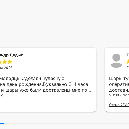
андр Дедык
Т
та 2026
2
 молодцы!Сделали чудесную
Шары.ту
на день рождения.Буквально 3-4 часа
операти
а и шары уже были доставлены мне по
достави
тво исполнения и упаковки на 5.Жена
ью
сюрприз
Читать по
ада.
внутрен
Отзыв 2ГИ
другу в
простое
Рекомен
милейшу