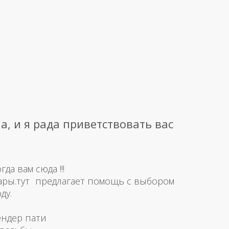
а, и я рада приветствовать вас
а вам сюда !!!
ары.тут предлагает помощь с выбором
ду.
ендер пати