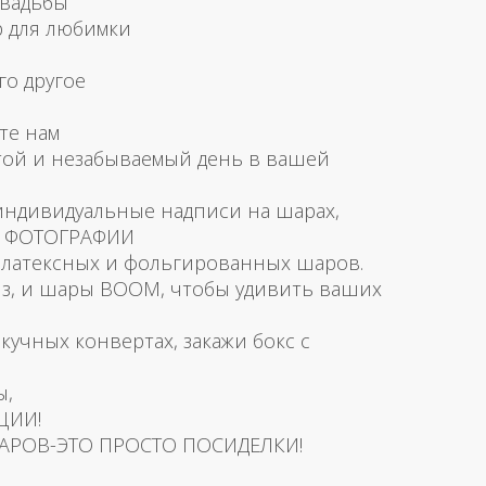
свадьбы
р для любимки
го другое
те нам
той и незабываемый день в вашей
 индивидуальные надписи на шарах,
и ФОТОГРАФИИ
латексных и фольгированных шаров.
з, и шары BOOM, чтобы удивить ваших
скучных конвертах, закажи бокс с
ы,
ЦИИ!
АРОВ-ЭТО ПРОСТО ПОСИДЕЛКИ!