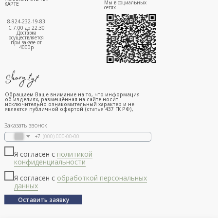
Мы в социальных
КАРТЕ
сетях
8-924-232-19-83
С 7:00 до 22:30
Доставка
осуществляется
при заказе от
4000р
Обращаем Ваше внимание на то, что информация
об изделиях, размещённая на сайте носит
исключительно ознакомительный характер и не
является публичной офертой (статья 437 ГК РФ),
Заказать звонок
+7
Я согласен с
политикой
конфиденциальности
Я согласен с
обработкой персональных
данных
Оставить заявку