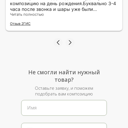
композицию на день рождения.Буквально 3-4
часа после звонка и шары уже были
доставлены мне по адресу.Качество
Читать полностью
исполнения и упаковки на 5.Жена была очень
Отзыв 2ГИС
рада.
Не смогли найти нужный
товар?
Оставьте заявку, и поможем
подобрать вам композицию