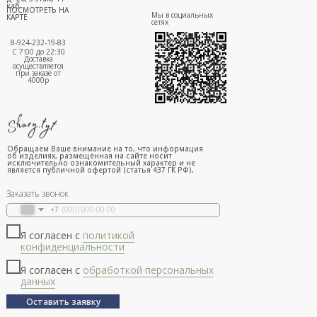
каб.
ПОСМОТРЕТЬ НА
Мы в социальных
КАРТЕ
сетях
8-924-232-19-83
С 7:00 до 22:30
Доставка
осуществляется
при заказе от
4000р
Обращаем Ваше внимание на то, что информация
об изделиях, размещённая на сайте носит
исключительно ознакомительный характер и не
является публичной офертой (статья 437 ГК РФ),
Заказать звонок
+7
Я согласен с
политикой
конфиденциальности
Я согласен с
обработкой персональных
данных
Оставить заявку