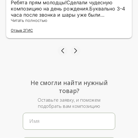
Ребята прям молодцы!Сделали чудесную
композицию на день рождения.Буквально 3-4
часа после звонка и шары уже были
доставлены мне по адресу.Качество
Читать полностью
исполнения и упаковки на 5.Жена была очень
Отзыв 2ГИС
рада.
Не смогли найти нужный
товар?
Оставьте заявку, и поможем
подобрать вам композицию