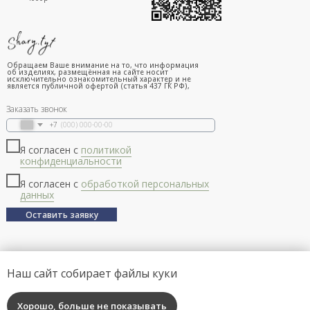
Обращаем Ваше внимание на то, что информация
об изделиях, размещённая на сайте носит
исключительно ознакомительный характер и не
является публичной офертой (статья 437 ГК РФ),
Заказать звонок
+7
Я согласен с
политикой
конфиденциальности
Я согласен с
обработкой персональных
данных
Оставить заявку
Наш сайт собирает файлы куки
Хорошо, больше не показывать
Tilda
Made on