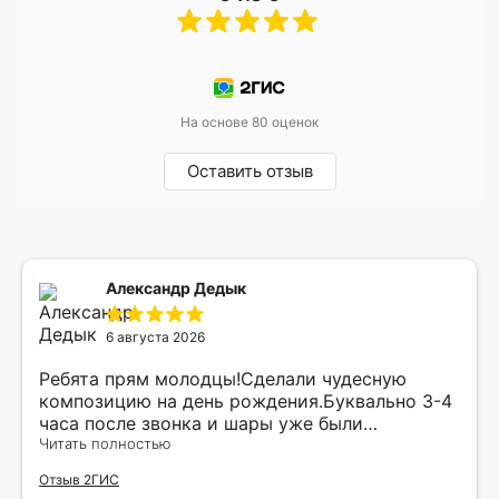
На основе 80 оценок
Оставить отзыв
Александр Дедык
6 августа 2026
Ребята прям молодцы!Сделали чудесную
композицию на день рождения.Буквально 3-4
часа после звонка и шары уже были
доставлены мне по адресу.Качество
Читать полностью
исполнения и упаковки на 5.Жена была очень
Отзыв 2ГИС
рада.