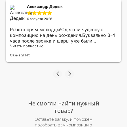
Александр Дедык
6 августа 2026
Ребята прям молодцы!Сделали чудесную
композицию на день рождения.Буквально 3-4
часа после звонка и шары уже были
доставлены мне по адресу.Качество
Читать полностью
исполнения и упаковки на 5.Жена была очень
Отзыв 2ГИС
рада.
Не смогли найти нужный
товар?
Оставьте заявку, и поможем
подобрать вам композицию