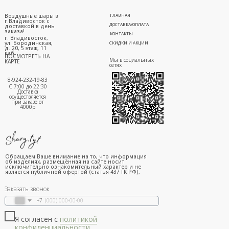
Воздушные шары в
ГЛАВНАЯ
г.Владивосток с
ДОСТАВКА/ОПЛАТА
доставкой в день
заказа!
КОНТАКТЫ
г. Владивосток,
ул. Бородинская,
СКИДКИ И АКЦИИ
д. 20, 5 этаж, 11
каб.
ПОСМОТРЕТЬ НА
Мы в социальных
КАРТЕ
сетях
8-924-232-19-83
С 7:00 до 22:30
Доставка
осуществляется
при заказе от
4000р
Обращаем Ваше внимание на то, что информация
об изделиях, размещённая на сайте носит
исключительно ознакомительный характер и не
является публичной офертой (статья 437 ГК РФ),
Заказать звонок
+7
Я согласен с
политикой
конфиденциальности