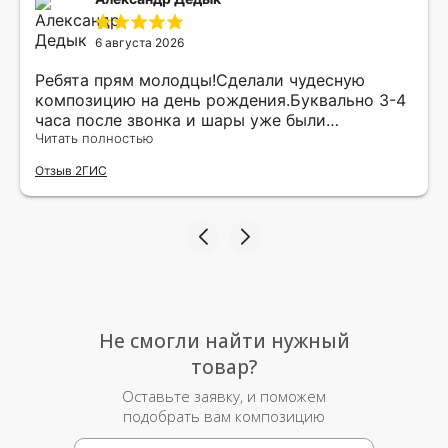
6 августа 2026
Ребята прям молодцы!Сделали чудесную
композицию на день рождения.Буквально 3-4
часа после звонка и шары уже были
доставлены мне по адресу.Качество
Читать полностью
исполнения и упаковки на 5.Жена была очень
Отзыв 2ГИС
рада.
Не смогли найти нужный
товар?
Оставьте заявку, и поможем
подобрать вам композицию