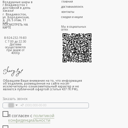
Воздушные шары в
ГЛАВНАЯ
г.Владивосток с
ДОСТАВКА/ОПЛАТА
доставкой в день
заказа!
КОНТАКТЫ
г. Владивосток,
ул. Бородинская,
СКИДКИ И АКЦИИ
д. 20, 5 этаж, 11
каб.
ПОСМОТРЕТЬ НА
Мы в социальных
КАРТЕ
сетях
8-924-232-19-83
С 7:00 до 22:30
Доставка
осуществляется
при заказе от
4000р
Обращаем Ваше внимание на то, что информация
об изделиях, размещённая на сайте носит
исключительно ознакомительный характер и не
является публичной офертой (статья 437 ГК РФ),
Заказать звонок
+7
Я согласен с
политикой
конфиденциальности