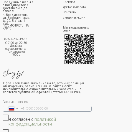
Воздушные шары в
ГЛАВНАЯ
г.Владивосток с
ДОСТАВКА/ОПЛАТА
доставкой в день
заказа!
КОНТАКТЫ
г. Владивосток,
ул. Бородинская,
СКИДКИ И АКЦИИ
д. 20, 5 этаж, 11
каб.
ПОСМОТРЕТЬ НА
Мы в социальных
КАРТЕ
сетях
8-924-232-19-83
С 7:00 до 22:30
Доставка
осуществляется
при заказе от
4000р
Обращаем Ваше внимание на то, что информация
об изделиях, размещённая на сайте носит
исключительно ознакомительный характер и не
является публичной офертой (статья 437 ГК РФ),
Заказать звонок
+7
Я согласен с
политикой
конфиденциальности