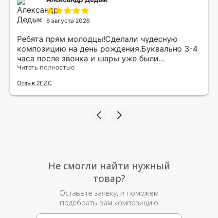
6 августа 2026
Ребята прям молодцы!Сделали чудесную
композицию на день рождения.Буквально 3-4
часа после звонка и шары уже были
доставлены мне по адресу.Качество
Читать полностью
исполнения и упаковки на 5.Жена была очень
Отзыв 2ГИС
рада.
Не смогли найти нужный
товар?
Оставьте заявку, и поможем
подобрать вам композицию