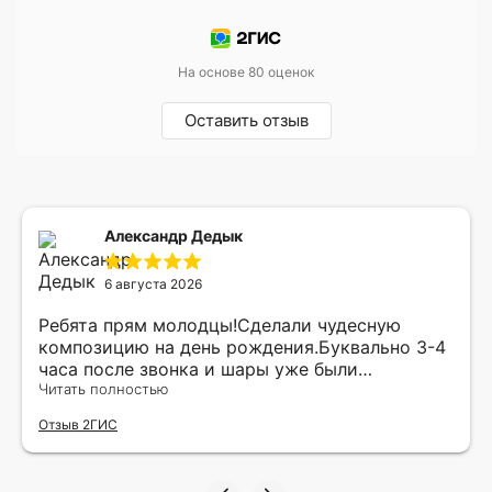
На основе 80 оценок
Оставить отзыв
Александр Дедык
6 августа 2026
Ребята прям молодцы!Сделали чудесную
композицию на день рождения.Буквально 3-4
часа после звонка и шары уже были
доставлены мне по адресу.Качество
Читать полностью
исполнения и упаковки на 5.Жена была очень
Отзыв 2ГИС
рада.