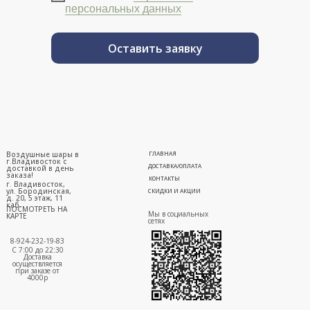
персональных данных
Оставить заявку
Воздушные шары в
ГЛАВНАЯ
г.Владивосток с
ДОСТАВКА/ОПЛАТА
доставкой в день
заказа!
КОНТАКТЫ
г. Владивосток,
ул. Бородинская,
СКИДКИ И АКЦИИ
д. 20, 5 этаж, 11
каб.
ПОСМОТРЕТЬ НА
Мы в социальных
КАРТЕ
сетях
8-924-232-19-83
С 7:00 до 22:30
Доставка
осуществляется
при заказе от
4000р