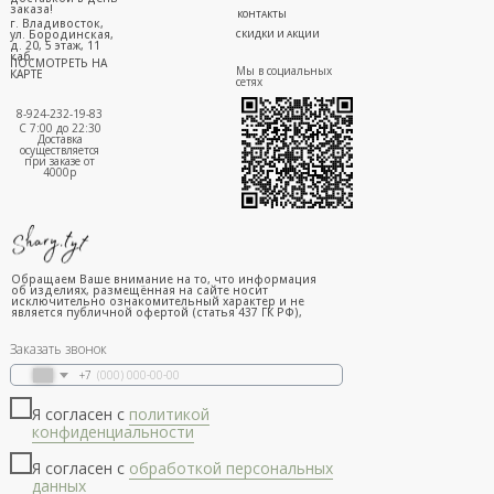
заказа!
КОНТАКТЫ
г. Владивосток,
ул. Бородинская,
СКИДКИ И АКЦИИ
д. 20, 5 этаж, 11
каб.
ПОСМОТРЕТЬ НА
Мы в социальных
КАРТЕ
сетях
8-924-232-19-83
С 7:00 до 22:30
Доставка
осуществляется
при заказе от
4000р
Обращаем Ваше внимание на то, что информация
об изделиях, размещённая на сайте носит
исключительно ознакомительный характер и не
является публичной офертой (статья 437 ГК РФ),
Заказать звонок
+7
Я согласен с
политикой
конфиденциальности
Я согласен с
обработкой персональных
данных