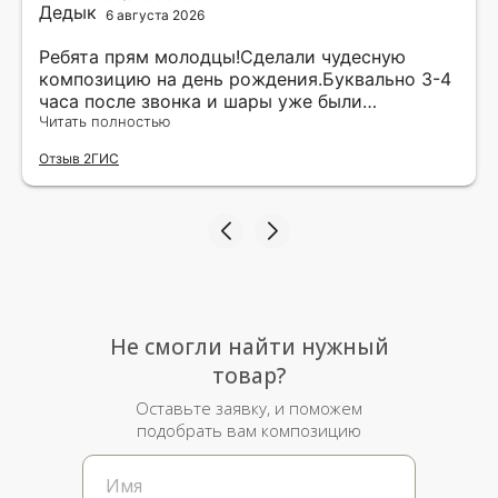
6 августа 2026
Ребята прям молодцы!Сделали чудесную
композицию на день рождения.Буквально 3-4
часа после звонка и шары уже были
доставлены мне по адресу.Качество
Читать полностью
исполнения и упаковки на 5.Жена была очень
Отзыв 2ГИС
рада.
Не смогли найти нужный
товар?
Оставьте заявку, и поможем
подобрать вам композицию