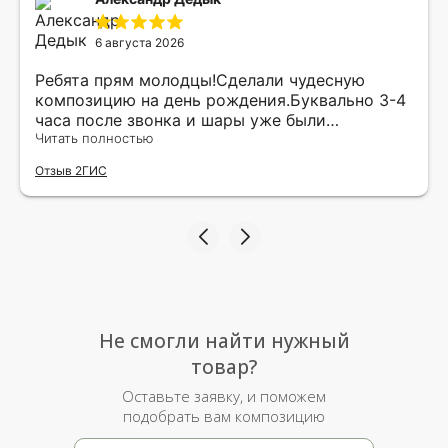
6 августа 2026
Ребята прям молодцы!Сделали чудесную
композицию на день рождения.Буквально 3-4
часа после звонка и шары уже были
доставлены мне по адресу.Качество
Читать полностью
исполнения и упаковки на 5.Жена была очень
Отзыв 2ГИС
рада.
Не смогли найти нужный
товар?
Оставьте заявку, и поможем
подобрать вам композицию