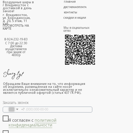
Воздушные шары в
ГЛАВНАЯ
г.Владивосток с
ДОСТАВКА/ОПЛАТА
доставкой в день
заказа!
КОНТАКТЫ
г. Владивосток,
ул. Бородинская,
СКИДКИ И АКЦИИ
д. 20, 5 этаж, 11
каб.
ПОСМОТРЕТЬ НА
Мы в социальных
КАРТЕ
сетях
8-924-232-19-83
С 7:00 до 22:30
Доставка
осуществляется
при заказе от
4000р
Обращаем Ваше внимание на то, что информация
об изделиях, размещённая на сайте носит
исключительно ознакомительный характер и не
является публичной офертой (статья 437 ГК РФ),
Заказать звонок
+7
Я согласен с
политикой
конфиденциальности