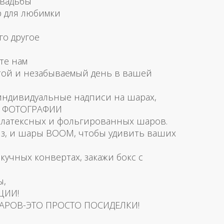
свадьбы
р для любимки
го другое
те нам
той и незабываемый день в вашей
 индивидуальные надписи на шарах,
и ФОТОГРАФИИ
латексных и фольгированных шаров.
з, и шары BOOM, чтобы удивить ваших
скучных конвертах, закажи бокс с
ы,
ЦИИ!
АРОВ-ЭТО ПРОСТО ПОСИДЕЛКИ!