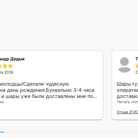
андр Дедык
Т
та 2026
2
 молодцы!Сделали чудесную
Шары.ту
на день рождения.Буквально 3-4 часа
операти
а и шары уже были доставлены мне по
достави
тво исполнения и упаковки на 5.Жена
ью
сюрприз
Читать по
ада.
внутрен
Отзыв 2ГИ
другу в
простое
Рекомен
милейшу