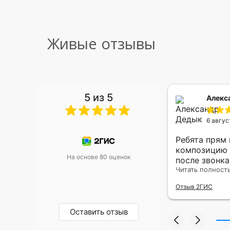
Живые отзывы
5 из 5
 Малышева
Алекс
6 авгус
риками уже два раза, отличная
Ребята прям
, оперативность, всё супер.
композицию 
На основе 80 оценок
после звонк
адресу.Качес
Читать полност
была очень р
Отзыв 2ГИС
Оставить отзыв