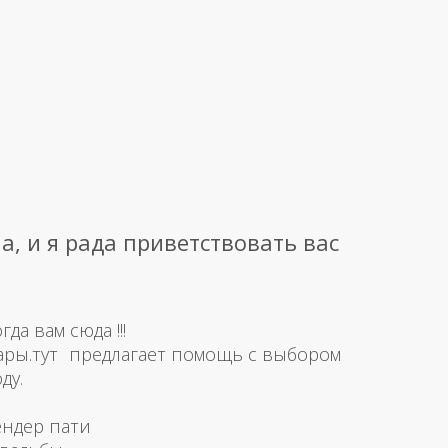
а, и я рада приветствовать вас
а вам сюда !!!
ары.тут предлагает помощь с выбором
ду.
ендер пати