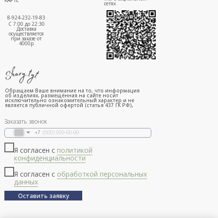
сетях
8-924-232-19-83
С 7:00 до 22:30
Доставка
осуществляется
при заказе от
4000р
Обращаем Ваше внимание на то, что информация
об изделиях, размещённая на сайте носит
исключительно ознакомительный характер и не
является публичной офертой (статья 437 ГК РФ),
Заказать звонок
+7
Я согласен с
политикой
конфиденциальности
Я согласен с
обработкой персональных
данных
Оставить заявку