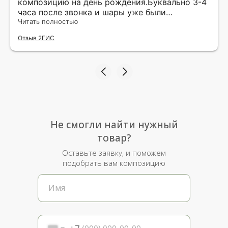
композицию на день рождения.Буквально 3-4
часа после звонка и шары уже были
доставлены мне по адресу.Качество
Читать полностью
исполнения и упаковки на 5.Жена была очень
Отзыв 2ГИС
рада.
Не смогли найти нужный
товар?
Оставьте заявку, и поможем
подобрать вам композицию