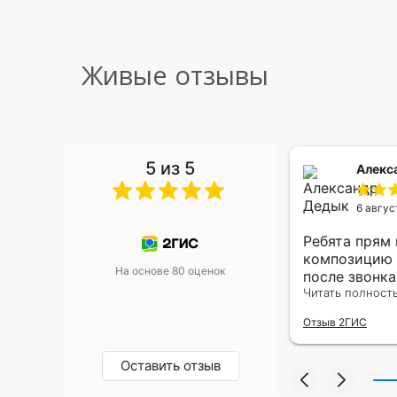
Живые отзывы
5 из 5
 Малышева
Алекс
6 авгус
риками уже два раза, отличная
Ребята прям
, оперативность, всё супер.
композицию 
На основе 80 оценок
после звонк
адресу.Качес
Читать полност
была очень р
Отзыв 2ГИС
Оставить отзыв