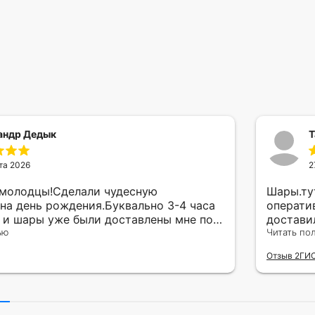
андр Дедык
Т
та 2026
2
 молодцы!Сделали чудесную
Шары.ту
на день рождения.Буквально 3-4 часа
операти
а и шары уже были доставлены мне по
достави
тво исполнения и упаковки на 5.Жена
ью
сюрприз
Читать по
ада.
внутрен
Отзыв 2ГИ
другу в
простое
Рекомен
милейшу