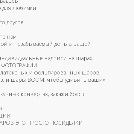
свадьбы
р для любимки
го другое
те нам
той и незабываемый день в вашей
 индивидуальные надписи на шарах,
и ФОТОГРАФИИ
латексных и фольгированных шаров.
з, и шары BOOM, чтобы удивить ваших
скучных конвертах, закажи бокс с
ы,
ЦИИ!
АРОВ-ЭТО ПРОСТО ПОСИДЕЛКИ!