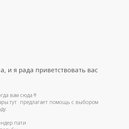
а, и я рада приветствовать вас
а вам сюда !!!
ары.тут предлагает помощь с выбором
ду.
ендер пати