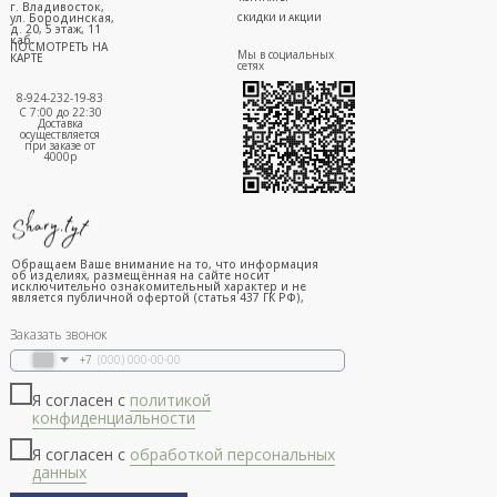
г. Владивосток,
ул. Бородинская,
СКИДКИ И АКЦИИ
д. 20, 5 этаж, 11
каб.
ПОСМОТРЕТЬ НА
Мы в социальных
КАРТЕ
сетях
8-924-232-19-83
С 7:00 до 22:30
Доставка
осуществляется
при заказе от
4000р
Обращаем Ваше внимание на то, что информация
об изделиях, размещённая на сайте носит
исключительно ознакомительный характер и не
является публичной офертой (статья 437 ГК РФ),
Заказать звонок
+7
Я согласен с
политикой
конфиденциальности
Я согласен с
обработкой персональных
данных