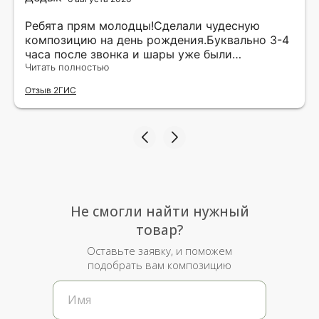
Ребята прям молодцы!Сделали чудесную
композицию на день рождения.Буквально 3-4
часа после звонка и шары уже были
доставлены мне по адресу.Качество
Читать полностью
исполнения и упаковки на 5.Жена была очень
Отзыв 2ГИС
рада.
Не смогли найти нужный
товар?
Оставьте заявку, и поможем
подобрать вам композицию