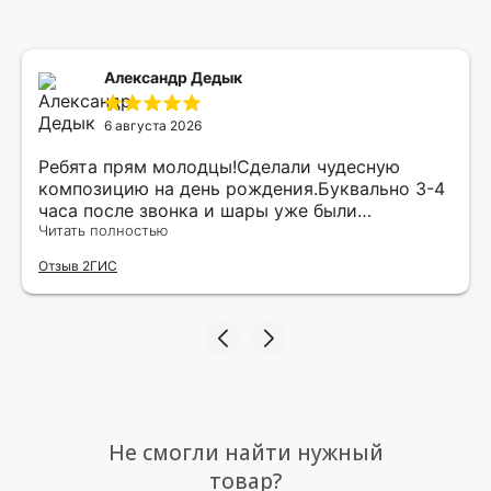
Александр Дедык
6 августа 2026
Ребята прям молодцы!Сделали чудесную
композицию на день рождения.Буквально 3-4
часа после звонка и шары уже были
доставлены мне по адресу.Качество
Читать полностью
исполнения и упаковки на 5.Жена была очень
Отзыв 2ГИС
рада.
Не смогли найти нужный
товар?