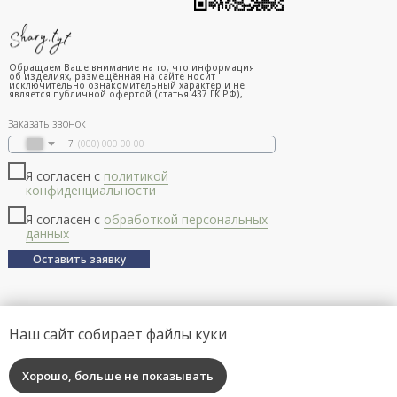
Обращаем Ваше внимание на то, что информация
об изделиях, размещённая на сайте носит
исключительно ознакомительный характер и не
является публичной офертой (статья 437 ГК РФ),
Заказать звонок
+7
Я согласен с
политикой
конфиденциальности
Я согласен с
обработкой персональных
данных
Оставить заявку
Наш сайт собирает файлы куки
Хорошо, больше не показывать
Tilda
Made on