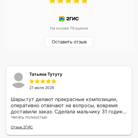
На основе 79 оценок
Оставить отзыв
Татьяна Тутуту
27 июля 2026
Шары.тут делают прекрасные композиции,
оперативно отвечают на вопросы, вовремя
доставили заказ. Сделала мальчику 31 годик
сюрприз, был такой счастливый! Балуйте
Читать полностью
своего внутреннего ребенка и дарите чаще
Отзыв 2ГИС
радость друг другу в такое непростое время.
А шарики это самое простое и милое для