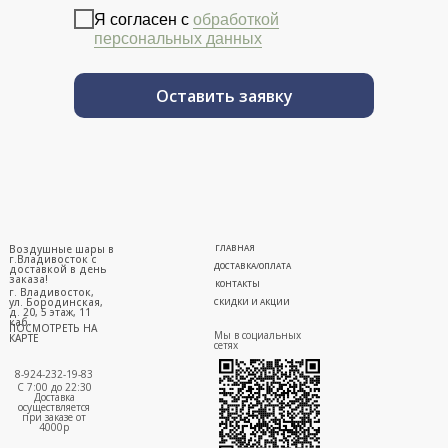
Я согласен с
обработкой
персональных данных
Оставить заявку
Воздушные шары в
ГЛАВНАЯ
г.Владивосток с
ДОСТАВКА/ОПЛАТА
доставкой в день
заказа!
КОНТАКТЫ
г. Владивосток,
ул. Бородинская,
СКИДКИ И АКЦИИ
д. 20, 5 этаж, 11
каб.
ПОСМОТРЕТЬ НА
Мы в социальных
КАРТЕ
сетях
8-924-232-19-83
С 7:00 до 22:30
Доставка
осуществляется
при заказе от
4000р