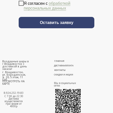
Я согласен с
обработкой
персональных данных
Оставить заявку
Воздушные шары в
ГЛАВНАЯ
г.Владивосток с
ДОСТАВКА/ОПЛАТА
доставкой в день
заказа!
КОНТАКТЫ
г. Владивосток,
ул. Бородинская,
СКИДКИ И АКЦИИ
д. 20, 5 этаж, 11
каб.
ПОСМОТРЕТЬ НА
Мы в социальных
КАРТЕ
сетях
8-924-232-19-83
С 7:00 до 22:30
Доставка
осуществляется
при заказе от
4000р