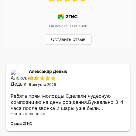
На основе 80 оценок
Оставить отзыв
Александр Дедык
6 августа 2026
Ребята прям молодцы!Сделали чудесную
композицию на день рождения.Буквально 3-4
часа после звонка и шары уже были
доставлены мне по адресу.Качество
Читать полностью
исполнения и упаковки на 5.Жена была очень
Отзыв 2ГИС
рада.