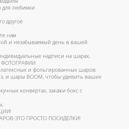
свадьбы
р для любимки
го другое
те нам
той и незабываемый день в вашей
 индивидуальные надписи на шарах,
и ФОТОГРАФИИ
латексных и фольгированных шаров.
з, и шары BOOM, чтобы удивить ваших
скучных конвертах, закажи бокс с
ы,
ЦИИ!
АРОВ-ЭТО ПРОСТО ПОСИДЕЛКИ!