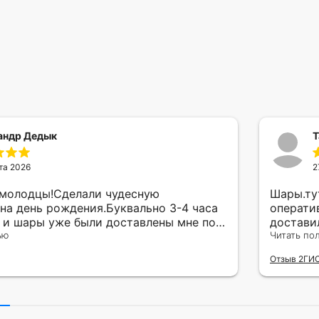
андр Дедык
Т
та 2026
2
 молодцы!Сделали чудесную
Шары.ту
на день рождения.Буквально 3-4 часа
операти
а и шары уже были доставлены мне по
достави
тво исполнения и упаковки на 5.Жена
ью
сюрприз
Читать по
ада.
внутрен
Отзыв 2ГИ
другу в
простое
Рекомен
милейшу