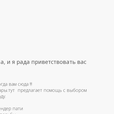
а, и я рада приветствовать вас
а вам сюда !!!
ары.тут предлагает помощь с выбором
ду.
ендер пати