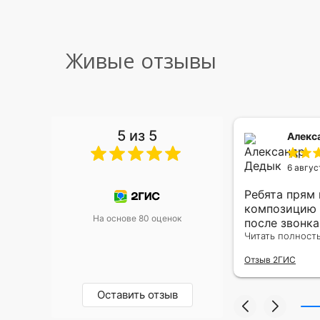
Живые отзывы
5 из 5
 Малышева
Алекс
6 авгус
риками уже два раза, отличная
Ребята прям
, оперативность, всё супер.
композицию 
На основе 80 оценок
после звонк
адресу.Качес
Читать полност
была очень р
Отзыв 2ГИС
Оставить отзыв