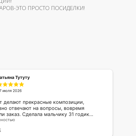
ЦИИ!
АРОВ-ЭТО ПРОСТО ПОСИДЕЛКИ!
атьяна Тутуту
7 июля 2026
т делают прекрасные композиции,
Отл
вно отвечают на вопросы, вовремя
мак
ли заказ. Сделала мальчику 31 годик
под
, был такой счастливый! Балуйте своего
лностью
Отзы
него ребенка и дарите чаще радость друг
С
 такое непростое время. А шарики это самое