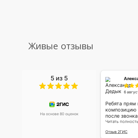
Живые отзывы
5 из 5
 Малышева
Алекс
6 авгус
риками уже два раза, отличная
Ребята прям
, оперативность, всё супер.
композицию 
На основе 80 оценок
после звонк
адресу.Качес
Читать полност
была очень р
Отзыв 2ГИС