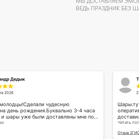
МЫ ДОСТАВЛЯЕМ ЭМО
ВЕДЬ ПРАЗДНИК БЕЗ Ш
андр Дедык
Т
та 2026
2
 молодцы!Сделали чудесную
Шары.ту
на день рождения.Буквально 3-4 часа
операти
а и шары уже были доставлены мне по
достави
тво исполнения и упаковки на 5.Жена
ью
сюрприз
Читать по
ада.
внутрен
Отзыв 2ГИ
другу в