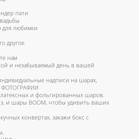
ендер пати
свадьбы
р для любимки
го другое
те нам
той и незабываемый день в вашей
 индивидуальные надписи на шарах,
и ФОТОГРАФИИ
латексных и фольгированных шаров.
з, и шары BOOM, чтобы удивить ваших
скучных конвертах, закажи бокс с
ы,