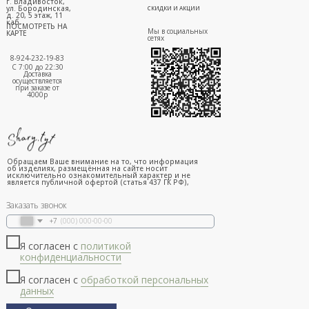
г. Владивосток,
ул. Бородинская,
СКИДКИ И АКЦИИ
д. 20, 5 этаж, 11
каб.
ПОСМОТРЕТЬ НА
Мы в социальных
КАРТЕ
сетях
8-924-232-19-83
С 7:00 до 22:30
Доставка
осуществляется
при заказе от
4000р
Обращаем Ваше внимание на то, что информация
об изделиях, размещённая на сайте носит
исключительно ознакомительный характер и не
является публичной офертой (статья 437 ГК РФ),
Заказать звонок
+7
Я согласен с
политикой
конфиденциальности
Я согласен с
обработкой персональных
данных