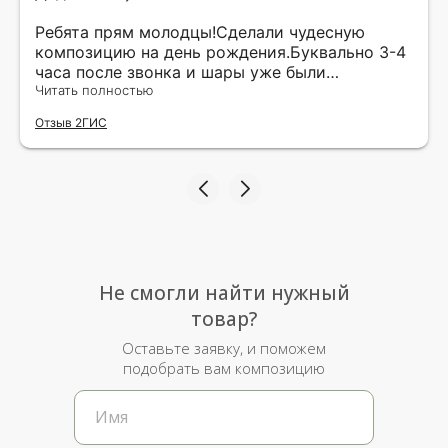
Ребята прям молодцы!Сделали чудесную
композицию на день рождения.Буквально 3-4
часа после звонка и шары уже были
доставлены мне по адресу.Качество
Читать полностью
исполнения и упаковки на 5.Жена была очень
Отзыв 2ГИС
рада.
Не смогли найти нужный
товар?
Оставьте заявку, и поможем
подобрать вам композицию