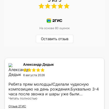
На основе 80 оценок
Оставить отзыв
Александр Дедык
6 августа 2026
Ребята прям молодцы!Сделали чудесную
композицию на день рождения.Буквально 3-4
часа после звонка и шары уже были
доставлены мне по адресу.Качество
Читать полностью
исполнения и упаковки на 5.Жена была очень
Отзыв 2ГИС
рада.