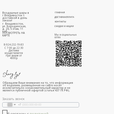
Воздушные шары в
ГЛАВНАЯ
г.Владивосток с
ДОСТАВКА/ОПЛАТА
доставкой в день
заказа!
КОНТАКТЫ
г. Владивосток,
ул. Бородинская,
СКИДКИ И АКЦИИ
д. 20, 5 этаж, 11
каб.
ПОСМОТРЕТЬ НА
Мы в социальных
КАРТЕ
сетях
8-924-232-19-83
С 7:00 до 22:30
Доставка
осуществляется
при заказе от
4000р
Обращаем Ваше внимание на то, что информация
об изделиях, размещённая на сайте носит
исключительно ознакомительный характер и не
является публичной офертой (статья 437 ГК РФ),
Заказать звонок
+7
Я согласен с
политикой