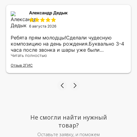
Александр Дедык
6 августа 2026
Ребята прям молодцы!Сделали чудесную
композицию на день рождения.Буквально 3-4
часа после звонка и шары уже были
доставлены мне по адресу.Качество
Читать полностью
исполнения и упаковки на 5.Жена была очень
Отзыв 2ГИС
рада.
Не смогли найти нужный
товар?
Оставьте заявку, и поможем