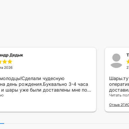
андр Дедык
Т
та 2026
2
 молодцы!Сделали чудесную
Шары.ту
на день рождения.Буквально 3-4 часа
операти
а и шары уже были доставлены мне по
достави
тво исполнения и упаковки на 5.Жена
ью
сюрприз
Читать по
ада.
внутрен
Отзыв 2ГИ
другу в
простое
Рекомен
милейшу