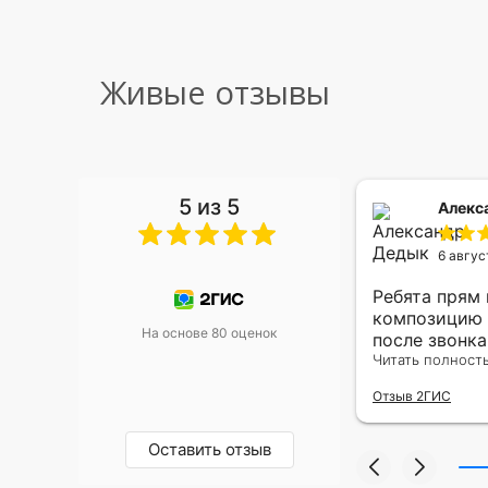
Живые отзывы
5 из 5
 Малышева
Алекс
6 авгус
риками уже два раза, отличная
Ребята прям
, оперативность, всё супер.
композицию 
На основе 80 оценок
после звонк
адресу.Качес
Читать полност
была очень р
Отзыв 2ГИС
Оставить отзыв