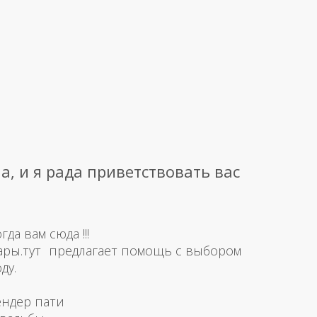
а, и я рада приветствовать вас
а вам сюда !!!
ары.тут предлагает помощь с выбором
ду.
ендер пати