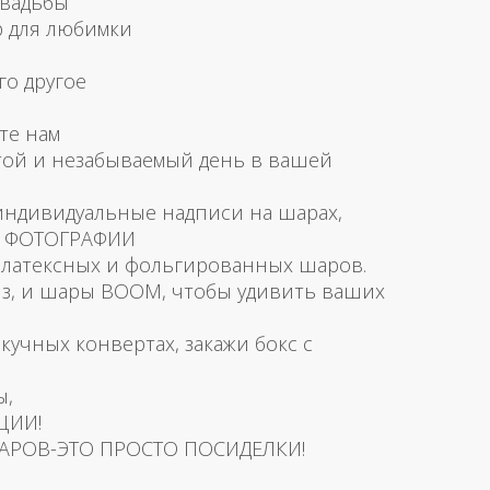
свадьбы
р для любимки
го другое
те нам
той и незабываемый день в вашей
 индивидуальные надписи на шарах,
и ФОТОГРАФИИ
латексных и фольгированных шаров.
з, и шары BOOM, чтобы удивить ваших
скучных конвертах, закажи бокс с
ы,
ЦИИ!
АРОВ-ЭТО ПРОСТО ПОСИДЕЛКИ!