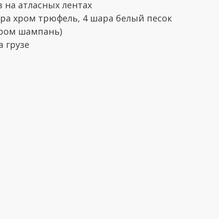
в на атласных лентах
шара хром трюфель, 4 шара белый песок
хром шампань)
 грузе