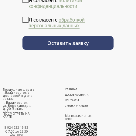
Я согласен с
политикой
конфиденциальности
Я согласен с
обработкой
персональных данных
Оставить заявку
Воздушные шары в
ГЛАВНАЯ
г.Владивосток с
ДОСТАВКА/ОПЛАТА
доставкой в день
заказа!
КОНТАКТЫ
г. Владивосток,
ул. Бородинская,
СКИДКИ И АКЦИИ
д. 20, 5 этаж, 11
каб.
ПОСМОТРЕТЬ НА
Мы в социальных
КАРТЕ
сетях
8-924-232-19-83
С 7:00 до 22:30
Доставка