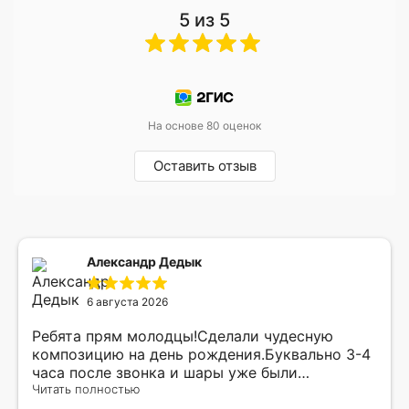
5 из 5
На основе 80 оценок
Оставить отзыв
Александр Дедык
6 августа 2026
Ребята прям молодцы!Сделали чудесную
композицию на день рождения.Буквально 3-4
часа после звонка и шары уже были
доставлены мне по адресу.Качество
Читать полностью
исполнения и упаковки на 5.Жена была очень