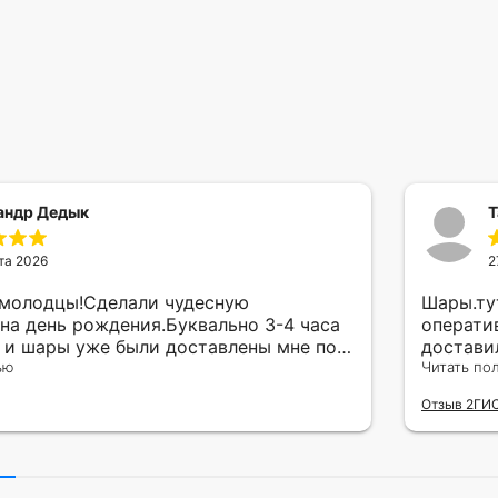
андр Дедык
Т
та 2026
2
 молодцы!Сделали чудесную
Шары.ту
на день рождения.Буквально 3-4 часа
операти
а и шары уже были доставлены мне по
достави
тво исполнения и упаковки на 5.Жена
ью
сюрприз
Читать по
ада.
внутрен
Отзыв 2ГИ
другу в
простое
Рекомен
милейшу