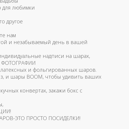
свадьбы
р для любимки
го другое
те нам
той и незабываемый день в вашей
 индивидуальные надписи на шарах,
и ФОТОГРАФИИ
латексных и фольгированных шаров.
з, и шары BOOM, чтобы удивить ваших
скучных конвертах, закажи бокс с
ы,
ЦИИ!
АРОВ-ЭТО ПРОСТО ПОСИДЕЛКИ!