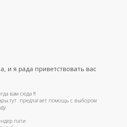
а, и я рада приветствовать вас
а вам сюда !!!
ары.тут предлагает помощь с выбором
ду.
ендер пати