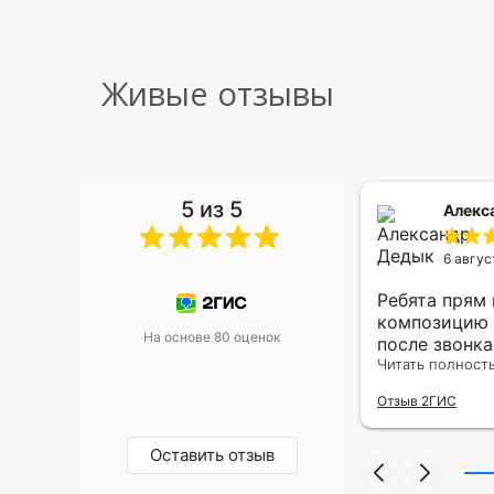
Живые отзывы
5 из 5
 Малышева
Алекс
6 авгус
риками уже два раза, отличная
Ребята прям
, оперативность, всё супер.
композицию 
На основе 80 оценок
после звонк
адресу.Качес
Читать полност
была очень р
Отзыв 2ГИС
Оставить отзыв