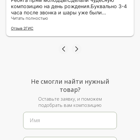
композицию на день рождения.Буквально 3-4
часа после звонка и шары уже были
доставлены мне по адресу.Качество
Читать полностью
исполнения и упаковки на 5.Жена была очень
Отзыв 2ГИС
рада.
Не смогли найти нужный
товар?
Оставьте заявку, и поможем
подобрать вам композицию