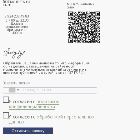
ПОСМОТРЕТЬ НА
Мы в социальных
КАРТЕ
сетях
8-924-232-19-83
С 7:00 до 22:30
Доставка
осуществляется
при заказе от
4000р
Обращаем Ваше внимание на то, что информация
об изделиях, размещённая на сайте носит
исключительно ознакомительный характер и не
является публичной офертой (статья 437 ГК РФ),
Заказать звонок
+7
Я согласен с
политикой
конфиденциальности
Я согласен с
обработкой персональных
данных
Оставить заявку