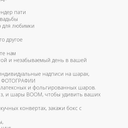
ендер пати
свадьбы
р для любимки
го другое
те нам
той и незабываемый день в вашей
 индивидуальные надписи на шарах,
и ФОТОГРАФИИ
латексных и фольгированных шаров.
з, и шары BOOM, чтобы удивить ваших
скучных конвертах, закажи бокс с
ы,