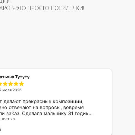
ЦИИ!
АРОВ-ЭТО ПРОСТО ПОСИДЕЛКИ!
атьяна Тутуту
7 июля 2026
т делают прекрасные композиции,
Отл
вно отвечают на вопросы, вовремя
мак
ли заказ. Сделала мальчику 31 годик
под
, был такой счастливый! Балуйте своего
лностью
Отзы
него ребенка и дарите чаще радость друг
С
 такое непростое время. А шарики это самое