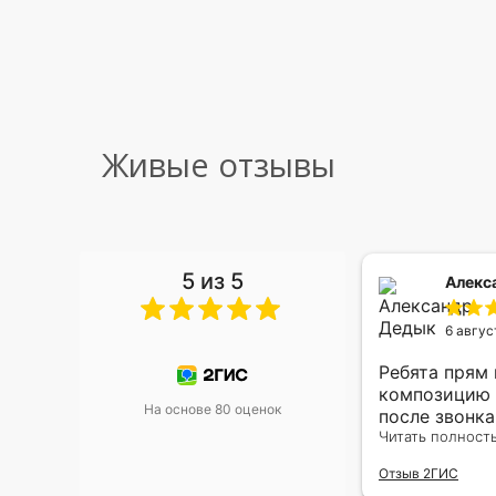
Живые отзывы
5 из 5
 Малышева
Алекс
6 авгус
риками уже два раза, отличная
Ребята прям
, оперативность, всё супер.
композицию 
На основе 80 оценок
после звонк
адресу.Качес
Читать полност
была очень р
Отзыв 2ГИС