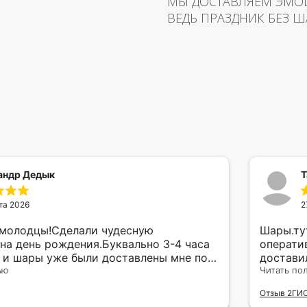
МЫ ДОСТАВЛЯЕМ ЭМО
ВЕДЬ ПРАЗДНИК БЕЗ Ш
андр Дедык
Т
та 2026
2
 молодцы!Сделали чудесную
Шары.ту
на день рождения.Буквально 3-4 часа
операти
а и шары уже были доставлены мне по
достави
тво исполнения и упаковки на 5.Жена
ью
сюрприз
Читать по
ада.
внутрен
Отзыв 2ГИ
другу в