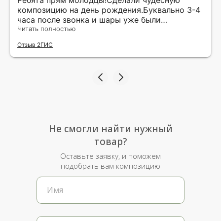
композицию на день рождения.Буквально 3-4
часа после звонка и шары уже были
доставлены мне по адресу.Качество
Читать полностью
исполнения и упаковки на 5.Жена была очень
Отзыв 2ГИС
рада.
Не смогли найти нужный
товар?
Оставьте заявку, и поможем
подобрать вам композицию