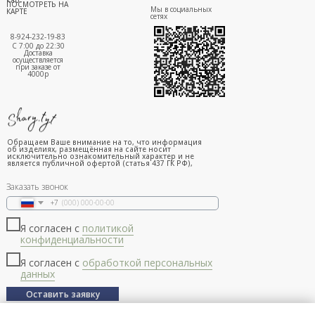
ПОСМОТРЕТЬ НА
Мы в социальных
КАРТЕ
сетях
8-924-232-19-83
С 7:00 до 22:30
Доставка
осуществляется
при заказе от
4000р
Обращаем Ваше внимание на то, что информация
об изделиях, размещённая на сайте носит
исключительно ознакомительный характер и не
является публичной офертой (статья 437 ГК РФ),
Заказать звонок
+7
Я согласен с
политикой
конфиденциальности
Я согласен с
обработкой персональных
данных
Оставить заявку