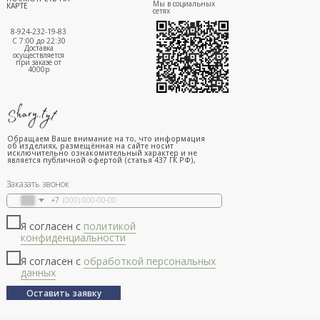
Мы в социальных
КАРТЕ
сетях
8-924-232-19-83
С 7:00 до 22:30
Доставка
осуществляется
при заказе от
4000р
Обращаем Ваше внимание на то, что информация
об изделиях, размещённая на сайте носит
исключительно ознакомительный характер и не
является публичной офертой (статья 437 ГК РФ),
Заказать звонок
+7
Я согласен с
политикой
конфиденциальности
Я согласен с
обработкой персональных
данных
Оставить заявку