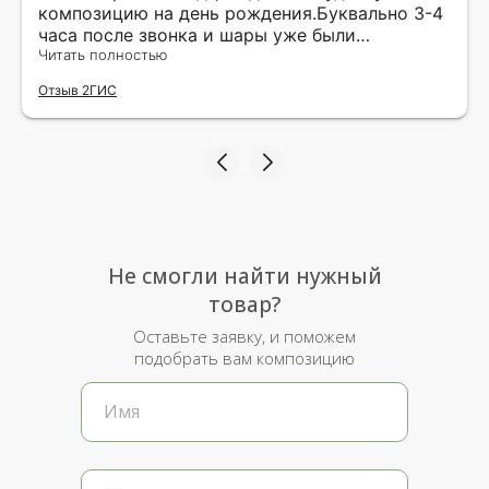
композицию на день рождения.Буквально 3-4
часа после звонка и шары уже были
доставлены мне по адресу.Качество
Читать полностью
исполнения и упаковки на 5.Жена была очень
Отзыв 2ГИС
рада.
Не смогли найти нужный
товар?
Оставьте заявку, и поможем
подобрать вам композицию