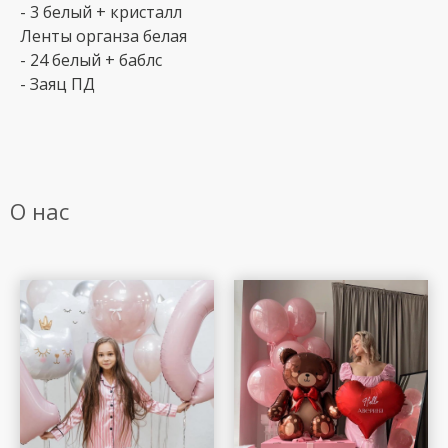
- 3 белый + кристалл
Ленты органза белая
- 24 белый + баблс
- Заяц ПД
О нас