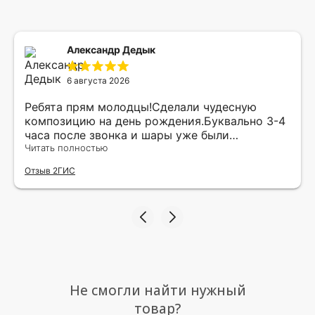
Александр Дедык
6 августа 2026
Ребята прям молодцы!Сделали чудесную
композицию на день рождения.Буквально 3-4
часа после звонка и шары уже были
доставлены мне по адресу.Качество
Читать полностью
исполнения и упаковки на 5.Жена была очень
Отзыв 2ГИС
рада.
Не смогли найти нужный
товар?