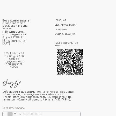
Воздушные шары в
ГЛАВНАЯ
г.Владивосток с
ДОСТАВКА/ОПЛАТА
доставкой в день
заказа!
КОНТАКТЫ
г. Владивосток,
ул. Бородинская,
СКИДКИ И АКЦИИ
д. 20, 5 этаж, 11
каб.
ПОСМОТРЕТЬ НА
Мы в социальных
КАРТЕ
сетях
8-924-232-19-83
С 7:00 до 22:30
Доставка
осуществляется
при заказе от
4000р
Обращаем Ваше внимание на то, что информация
об изделиях, размещённая на сайте носит
исключительно ознакомительный характер и не
является публичной офертой (статья 437 ГК РФ),
Заказать звонок
+7