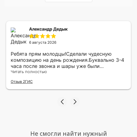
Александр Дедык
6 августа 2026
Ребята прям молодцы!Сделали чудесную
композицию на день рождения.Буквально 3-4
часа после звонка и шары уже были
доставлены мне по адресу.Качество
Читать полностью
исполнения и упаковки на 5.Жена была очень
Отзыв 2ГИС
рада.
Не смогли найти нужный