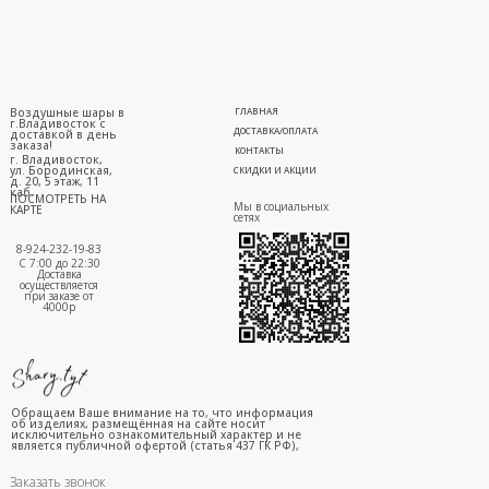
Воздушные шары в
ГЛАВНАЯ
г.Владивосток с
ДОСТАВКА/ОПЛАТА
доставкой в день
заказа!
КОНТАКТЫ
г. Владивосток,
ул. Бородинская,
СКИДКИ И АКЦИИ
д. 20, 5 этаж, 11
каб.
ПОСМОТРЕТЬ НА
Мы в социальных
КАРТЕ
сетях
8-924-232-19-83
С 7:00 до 22:30
Доставка
осуществляется
при заказе от
4000р
Обращаем Ваше внимание на то, что информация
об изделиях, размещённая на сайте носит
исключительно ознакомительный характер и не
является публичной офертой (статья 437 ГК РФ),
Заказать звонок