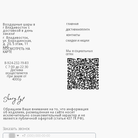
Воздушные шары в
ГЛАВНАЯ
г.Владивосток с
ДОСТАВКА/ОПЛАТА
доставкой в день
заказа!
КОНТАКТЫ
г. Владивосток,
ул. Бородинская,
СКИДКИ И АКЦИИ
д. 20, 5 этаж, 11
каб.
ПОСМОТРЕТЬ НА
Мы в социальных
КАРТЕ
сетях
8-924-232-19-83
С 7:00 до 22:30
Доставка
осуществляется
при заказе от
4000р
Обращаем Ваше внимание на то, что информация
об изделиях, размещённая на сайте носит
исключительно ознакомительный характер и не
является публичной офертой (статья 437 ГК РФ),
Заказать звонок
+7