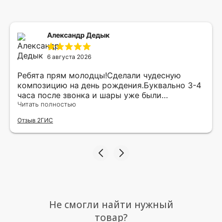
Александр Дедык
6 августа 2026
Ребята прям молодцы!Сделали чудесную
композицию на день рождения.Буквально 3-4
часа после звонка и шары уже были
доставлены мне по адресу.Качество
Читать полностью
исполнения и упаковки на 5.Жена была очень
Отзыв 2ГИС
рада.
Не смогли найти нужный
товар?