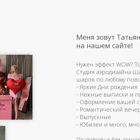
Меня зовут Татьян
на нашем сайте!
Нужен эффект WOW? Тогд
Студия аэродизайна Ш
шаров по любому пово
- Яркие Дни рождения
- Нежные выписки и г
- Оформление вашей 
- Романтический вече
- Выпускные
- Юбилеи и много, мно
По поводу и без, пиши