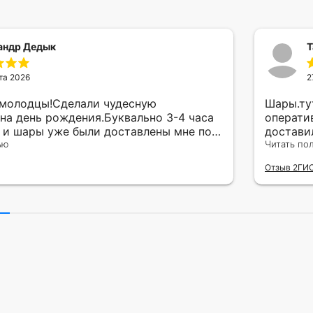
андр Дедык
Т
та 2026
2
 молодцы!Сделали чудесную
Шары.ту
на день рождения.Буквально 3-4 часа
операти
а и шары уже были доставлены мне по
достави
тво исполнения и упаковки на 5.Жена
ью
сюрприз
Читать по
ада.
внутрен
Отзыв 2ГИ
другу в
простое
Рекомен
милейшу