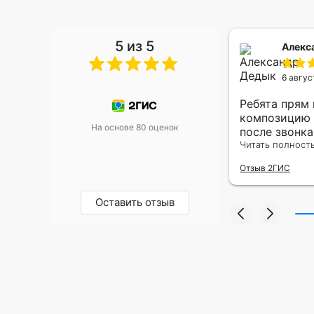
5 из 5
 Малышева
Алекс
6 авгус
риками уже два раза, отличная
Ребята прям
, оперативность, всё супер.
композицию 
На основе 80 оценок
после звонк
адресу.Качес
Читать полност
была очень р
Отзыв 2ГИС
Оставить отзыв