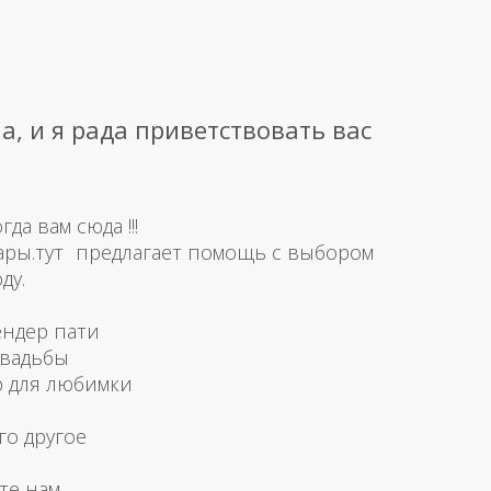
а, и я рада приветствовать вас
а вам сюда !!!
ары.тут предлагает помощь с выбором
ду.
ендер пати
свадьбы
р для любимки
го другое
те нам