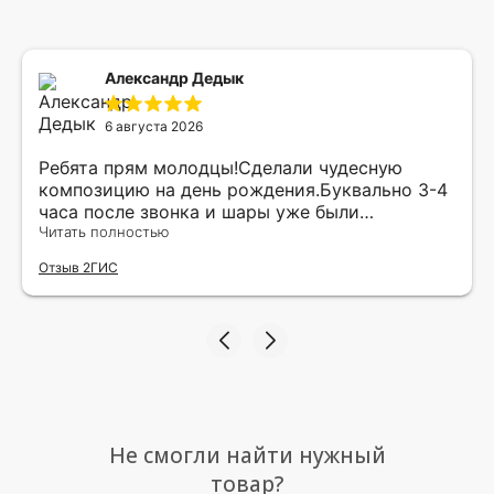
Александр Дедык
6 августа 2026
Ребята прям молодцы!Сделали чудесную
композицию на день рождения.Буквально 3-4
часа после звонка и шары уже были
доставлены мне по адресу.Качество
Читать полностью
исполнения и упаковки на 5.Жена была очень
Отзыв 2ГИС
рада.
Не смогли найти нужный
товар?