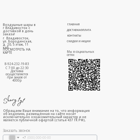
Воздушные шары в
ГЛАВНАЯ
г.Владивосток с
ДОСТАВКА/ОПЛАТА
доставкой в день
заказа!
КОНТАКТЫ
г. Владивосток,
ул. Бородинская,
СКИДКИ И АКЦИИ
д. 20, 5 этаж, 11
каб.
ПОСМОТРЕТЬ НА
Мы в социальных
КАРТЕ
сетях
8-924-232-19-83
С 7:00 до 22:30
Доставка
осуществляется
при заказе от
4000р
Обращаем Ваше внимание на то, что информация
об изделиях, размещённая на сайте носит
исключительно ознакомительный характер и не
является публичной офертой (статья 437 ГК РФ),
Заказать звонок
+7