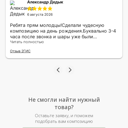
Александр Дедык
6 августа 2026
Ребята прям молодцы!Сделали чудесную
композицию на день рождения.Буквально 3-4
часа после звонка и шары уже были
доставлены мне по адресу.Качество
Читать полностью
исполнения и упаковки на 5.Жена была очень
Отзыв 2ГИС
рада.
Не смогли найти нужный
товар?
Оставьте заявку, и поможем
подобрать вам композицию