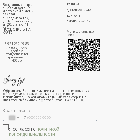
Воздушные шары в
ГЛАВНАЯ
г.Владивосток с
ДОСТАВКА/ОПЛАТА
доставкой в день
заказа!
КОНТАКТЫ
г. Владивосток,
ул. Бородинская,
СКИДКИ И АКЦИИ
д. 20, 5 этаж, 11
каб.
ПОСМОТРЕТЬ НА
Мы в социальных
КАРТЕ
сетях
8-924-232-19-83
С 7:00 до 22:30
Доставка
осуществляется
при заказе от
4000р
Обращаем Ваше внимание на то, что информация
об изделиях, размещённая на сайте носит
исключительно ознакомительный характер и не
является публичной офертой (статья 437 ГК РФ),
Заказать звонок
+7
Я согласен с
политикой
конфиденциальности