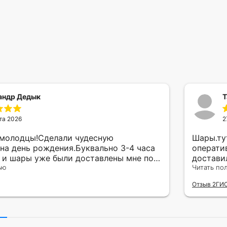
андр Дедык
Т
та 2026
2
 молодцы!Сделали чудесную
Шары.ту
на день рождения.Буквально 3-4 часа
операти
а и шары уже были доставлены мне по
достави
тво исполнения и упаковки на 5.Жена
ью
сюрприз
Читать по
ада.
внутрен
Отзыв 2ГИ
другу в
простое
Рекомен
милейшу