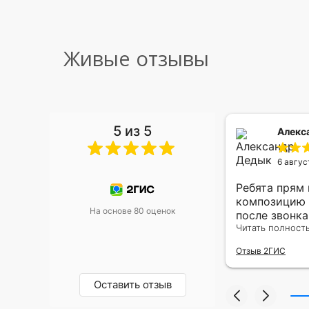
Живые отзывы
5 из 5
 Малышева
Алекс
6 авгус
риками уже два раза, отличная
Ребята прям
, оперативность, всё супер.
композицию 
На основе 80 оценок
после звонк
адресу.Качес
Читать полност
была очень р
Отзыв 2ГИС
Оставить отзыв