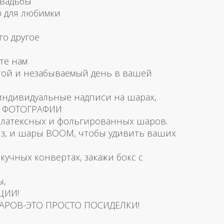
свадьбы
р для любимки
го другое
те нам
той и незабываемый день в вашей
 индивидуальные надписи на шарах,
и ФОТОГРАФИИ
латексных и фольгированных шаров.
з, и шары BOOM, чтобы удивить ваших
скучных конвертах, закажи бокс с
ы,
ЦИИ!
АРОВ-ЭТО ПРОСТО ПОСИДЕЛКИ!