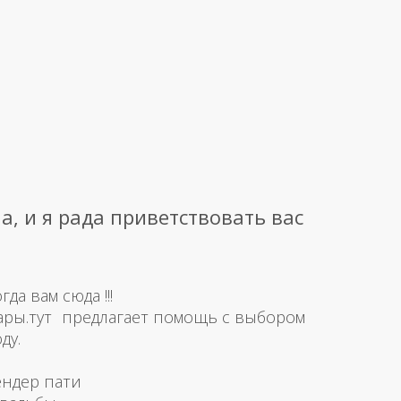
а, и я рада приветствовать вас
а вам сюда !!!
ары.тут предлагает помощь с выбором
ду.
ендер пати