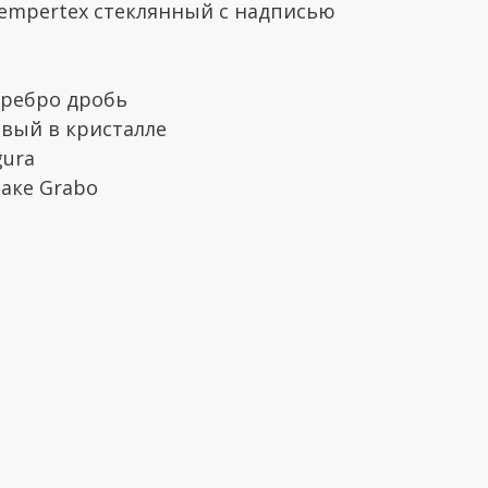
Sempertex стеклянный с надписью
серебро дробь
овый в кристалле
gura
паке Grabo