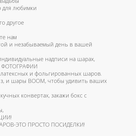
свадьбы
р для любимки
го другое
те нам
той и незабываемый день в вашей
 индивидуальные надписи на шарах,
и ФОТОГРАФИИ
латексных и фольгированных шаров.
з, и шары BOOM, чтобы удивить ваших
скучных конвертах, закажи бокс с
ы,
ЦИИ!
АРОВ-ЭТО ПРОСТО ПОСИДЕЛКИ!