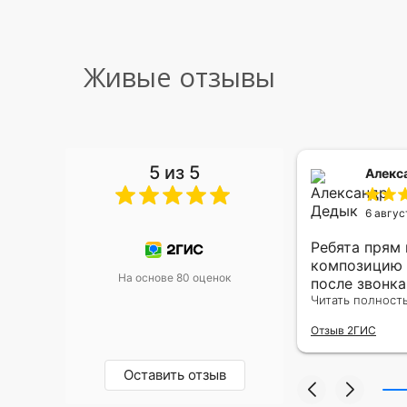
Живые отзывы
5 из 5
 Малышева
Алекс
6 авгус
риками уже два раза, отличная
Ребята прям
, оперативность, всё супер.
композицию 
На основе 80 оценок
после звонк
адресу.Качес
Читать полност
была очень р
Отзыв 2ГИС
Оставить отзыв