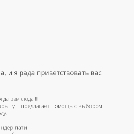
а, и я рада приветствовать вас
а вам сюда !!!
ары.тут предлагает помощь с выбором
ду.
ендер пати