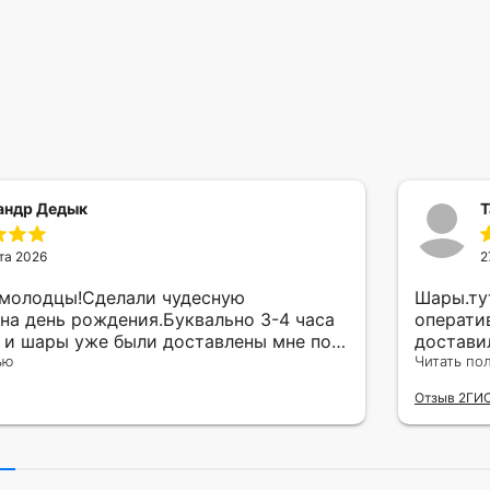
андр Дедык
Т
та 2026
2
 молодцы!Сделали чудесную
Шары.ту
на день рождения.Буквально 3-4 часа
операти
а и шары уже были доставлены мне по
достави
тво исполнения и упаковки на 5.Жена
ью
сюрприз
Читать по
ада.
внутрен
Отзыв 2ГИ
другу в
простое
Рекомен
милейшу