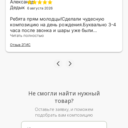
6 августа 2026
Ребята прям молодцы!Сделали чудесную
композицию на день рождения.Буквально 3-4
часа после звонка и шары уже были
доставлены мне по адресу.Качество
Читать полностью
исполнения и упаковки на 5.Жена была очень
Отзыв 2ГИС
рада.
Не смогли найти нужный
товар?
Оставьте заявку, и поможем
подобрать вам композицию