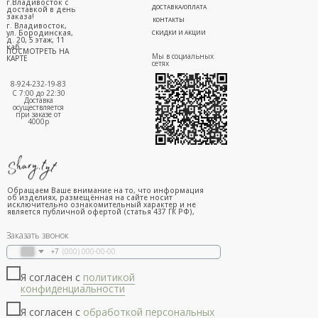
г.Владивосток с
ДОСТАВКА/ОПЛАТА
доставкой в день
заказа!
КОНТАКТЫ
г. Владивосток,
ул. Бородинская,
СКИДКИ И АКЦИИ
д. 20, 5 этаж, 11
каб.
ПОСМОТРЕТЬ НА
Мы в социальных
КАРТЕ
сетях
8-924-232-19-83
С 7:00 до 22:30
Доставка
осуществляется
при заказе от
4000р
Обращаем Ваше внимание на то, что информация
об изделиях, размещённая на сайте носит
исключительно ознакомительный характер и не
является публичной офертой (статья 437 ГК РФ),
Заказать звонок
+7
Я согласен с
политикой
конфиденциальности
Я согласен с
обработкой персональных