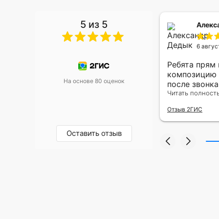
5 из 5
 Малышева
Алекс
6 авгус
риками уже два раза, отличная
Ребята прям
, оперативность, всё супер.
композицию 
На основе 80 оценок
после звонк
адресу.Качес
Читать полност
была очень р
Отзыв 2ГИС
Оставить отзыв