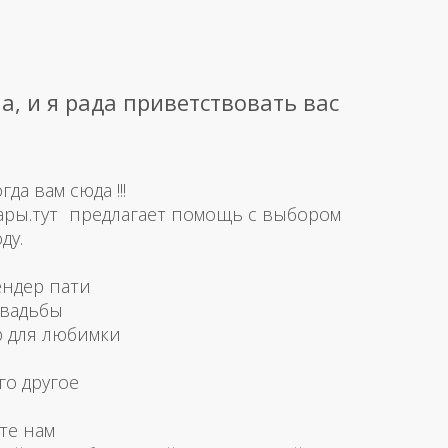
а, и я рада приветствовать вас
а вам сюда !!!
ары.тут предлагает помощь с выбором
ду.
ендер пати
свадьбы
р для любимки
го другое
те нам