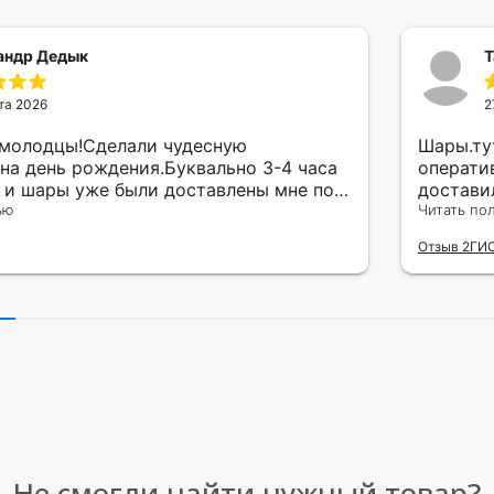
андр Дедык
Т
та 2026
2
 молодцы!Сделали чудесную
Шары.ту
на день рождения.Буквально 3-4 часа
операти
а и шары уже были доставлены мне по
достави
тво исполнения и упаковки на 5.Жена
ью
сюрприз
Читать по
ада.
внутрен
Отзыв 2ГИ
другу в
простое
Рекомен
милейшу
Не смогли найти нужный товар?