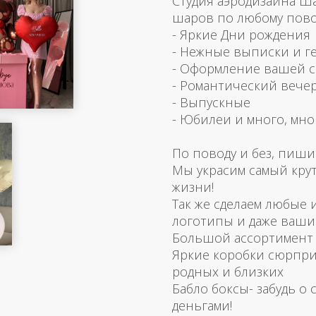
Студия аэродизайна Ш
шаров по любому пово
- Яркие Дни рождения
- Нежные выписки и г
- Оформление вашей 
- Романтический вече
- Выпускные
- Юбилеи и много, мно
По поводу и без, пиши
Мы украсим самый кру
жизни!
Так же сделаем любые
логотипы и даже ваш
Большой ассортимент 
Яркие коробки сюрпри
родных и близких
Бабло боксы- забудь о 
деньгами!