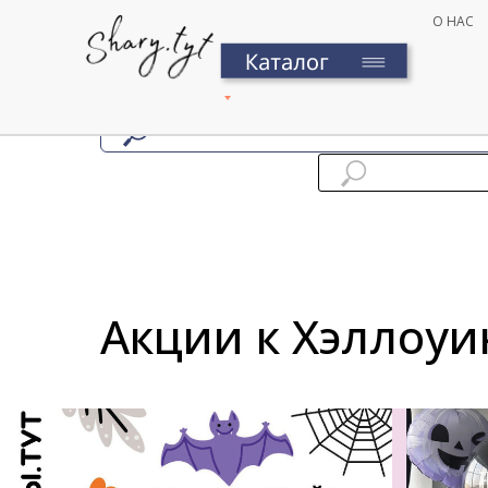
О НАС
Акции к Хэллоуи