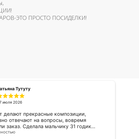
ы,
ЦИИ!
АРОВ-ЭТО ПРОСТО ПОСИДЕЛКИ!
атьяна Тутуту
7 июля 2026
т делают прекрасные композиции,
Отл
вно отвечают на вопросы, вовремя
мак
ли заказ. Сделала мальчику 31 годик
под
, был такой счастливый! Балуйте своего
лностью
Отзы
него ребенка и дарите чаще радость друг