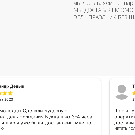
мы доставляем не шар
МЫ ДОСТАВЛЯЕМ ЭМО
ВЕДЬ ПРАЗДНИК БЕЗ Ш
андр Дедык
Т
та 2026
2
 молодцы!Сделали чудесную
Шары.ту
на день рождения.Буквально 3-4 часа
операти
а и шары уже были доставлены мне по
достави
тво исполнения и упаковки на 5.Жена
ью
сюрприз
Читать по
ада.
внутрен