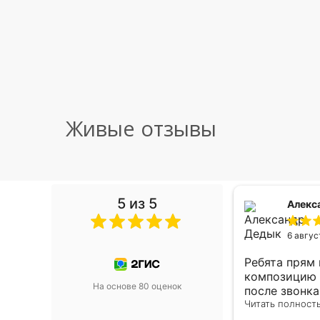
Живые отзывы
5 из 5
 Малышева
Алекс
6 авгус
риками уже два раза, отличная
Ребята прям
, оперативность, всё супер.
композицию 
На основе 80 оценок
после звонк
адресу.Качес
Читать полност
была очень р