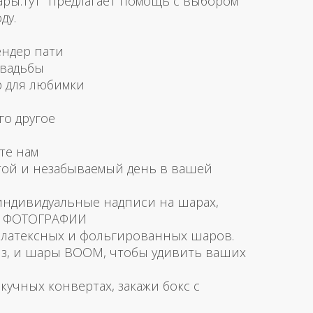
ары.тут предлагает помощь с выбором
ду.
ендер пати
свадьбы
р для любимки
го другое
те нам
той и незабываемый день в вашей
 индивидуальные надписи на шарах,
и ФОТОГРАФИИ
латексных и фольгированных шаров.
з, и шары BOOM, чтобы удивить ваших
скучных конвертах, закажи бокс с