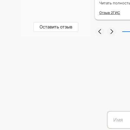
адресу.Качес
Читать полност
была очень р
Отзыв 2ГИС
Оставить отзыв