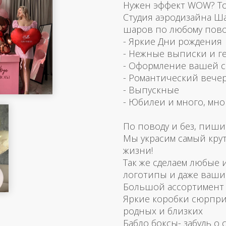
Нужен эффект WOW? Тогд
Студия аэродизайна Ш
шаров по любому пово
- Яркие Дни рождения
- Нежные выписки и г
- Оформление вашей 
- Романтический вече
- Выпускные
- Юбилеи и много, мно
По поводу и без, пиши
Мы украсим самый кру
жизни!
Так же сделаем любые
логотипы и даже ваш
Большой ассортимент 
Яркие коробки сюрпри
родных и близких
Бабло боксы- забудь о 