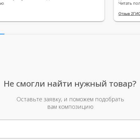
тво исполнения и упаковки на 5.Жена
ью
сюрприз
Читать по
ада.
внутрен
Отзыв 2ГИ
другу в
простое
Рекомен
милейшу
Не смогли найти нужный товар?
Оставьте заявку, и поможем подобрать
вам композицию