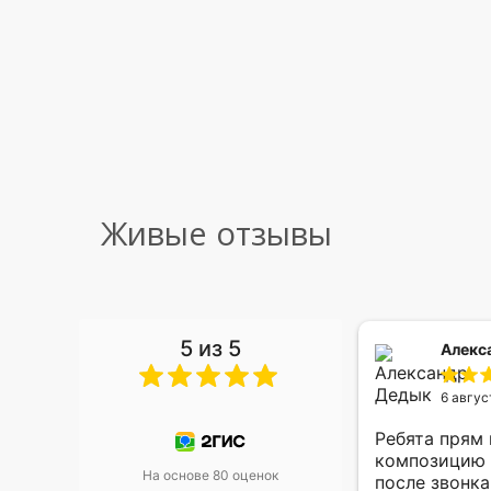
Живые отзывы
5 из 5
 Малышева
Алекс
6 авгус
риками уже два раза, отличная
Ребята прям
, оперативность, всё супер.
композицию 
На основе 80 оценок
после звонк