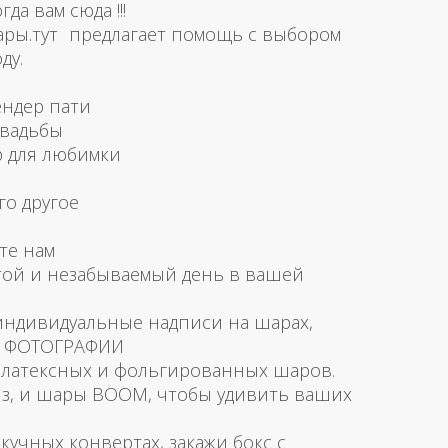
а вам сюда !!!
ары.тут предлагает помощь с выбором
ду.
ендер пати
свадьбы
р для любимки
го другое
те нам
той и незабываемый день в вашей
 индивидуальные надписи на шарах,
и ФОТОГРАФИИ
латексных и фольгированных шаров.
з, и шары BOOM, чтобы удивить ваших
скучных конвертах, закажи бокс с