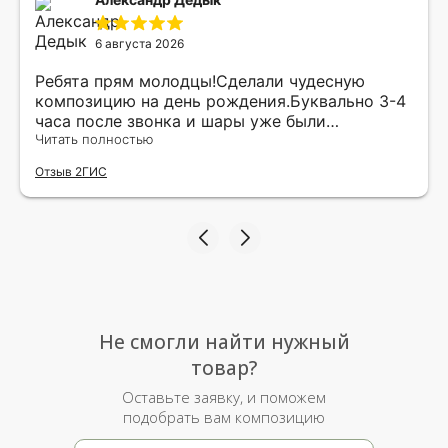
6 августа 2026
Ребята прям молодцы!Сделали чудесную
композицию на день рождения.Буквально 3-4
часа после звонка и шары уже были
доставлены мне по адресу.Качество
Читать полностью
исполнения и упаковки на 5.Жена была очень
Отзыв 2ГИС
рада.
Не смогли найти нужный
товар?
Оставьте заявку, и поможем
подобрать вам композицию