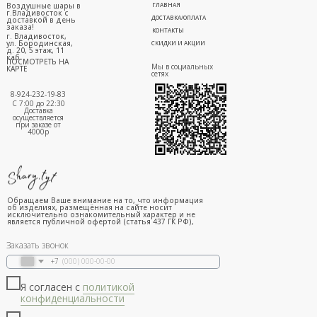
Воздушные шары в
ГЛАВНАЯ
г.Владивосток с
ДОСТАВКА/ОПЛАТА
доставкой в день
заказа!
КОНТАКТЫ
г. Владивосток,
ул. Бородинская,
СКИДКИ И АКЦИИ
д. 20, 5 этаж, 11
каб.
ПОСМОТРЕТЬ НА
Мы в социальных
КАРТЕ
сетях
8-924-232-19-83
С 7:00 до 22:30
Доставка
осуществляется
при заказе от
4000р
Обращаем Ваше внимание на то, что информация
об изделиях, размещённая на сайте носит
исключительно ознакомительный характер и не
является публичной офертой (статья 437 ГК РФ),
Заказать звонок
+7
Я согласен с
политикой
конфиденциальности